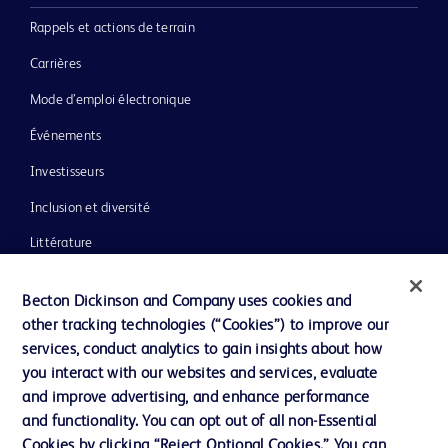
Rappels et actions de terrain
Carrières
Mode d’emploi électronique
Événements
Investisseurs
Inclusion et diversité
Littérature
Actualités, médias et blogs
Becton Dickinson and Company uses cookies and
Notre entreprise
other tracking technologies (“Cookies”) to improve our
services, conduct analytics to gain insights about how
Éthique et conformité
you interact with our websites and services, evaluate
Assistance
and improve advertising, and enhance performance
and functionality. You can opt out of all non-Essential
Cookies by clicking “Reject Optional Cookies.” You can