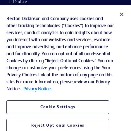
Littérature
Actualités, médias et blogs
Becton Dickinson and Company uses cookies and
Notre entreprise
other tracking technologies (“Cookies”) to improve our
services, conduct analytics to gain insights about how
Éthique et conformité
you interact with our websites and services, evaluate
Assistance
and improve advertising, and enhance performance
and functionality. You can opt out of all non-Essential
Cookies by clicking “Reject Optional Cookies.” You can
Nous contacter
change or customize your preferences using the Your
Privacy Choices link at the bottom of any page on this
Préférences en matière de cookies
site. For more information, please review our Privacy
Confidentialité
Notice.
Privacy Notice.
Conditions d’utilisation
Cookie Settings
Accessibilité du site Web
Reject Optional Cookies