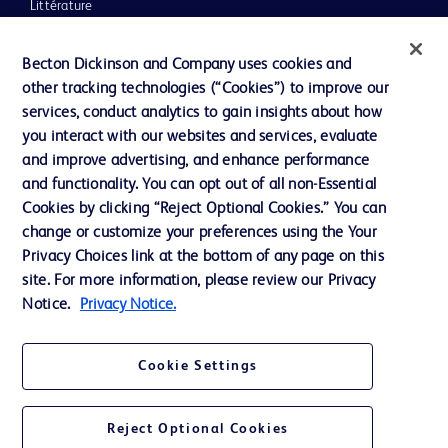
Littérature
Actualités, médias et blogs
Becton Dickinson and Company uses cookies and
Notre entreprise
other tracking technologies (“Cookies”) to improve our
services, conduct analytics to gain insights about how
Éthique et conformité
you interact with our websites and services, evaluate
Assistance
and improve advertising, and enhance performance
and functionality. You can opt out of all non-Essential
Cookies by clicking “Reject Optional Cookies.” You can
Nous contacter
change or customize your preferences using the Your
Privacy Choices link at the bottom of any page on this
Préférences en matière de cookies
site. For more information, please review our Privacy
Confidentialité
Notice.
Privacy Notice.
Conditions d’utilisation
Cookie Settings
Accessibilité du site Web
Reject Optional Cookies