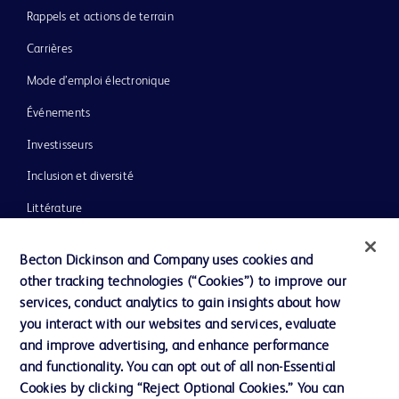
Rappels et actions de terrain
Carrières
Mode d’emploi électronique
Événements
Investisseurs
Inclusion et diversité
Littérature
Actualités, médias et blogs
Becton Dickinson and Company uses cookies and
Notre entreprise
other tracking technologies (“Cookies”) to improve our
services, conduct analytics to gain insights about how
Éthique et conformité
you interact with our websites and services, evaluate
Assistance
and improve advertising, and enhance performance
and functionality. You can opt out of all non-Essential
Cookies by clicking “Reject Optional Cookies.” You can