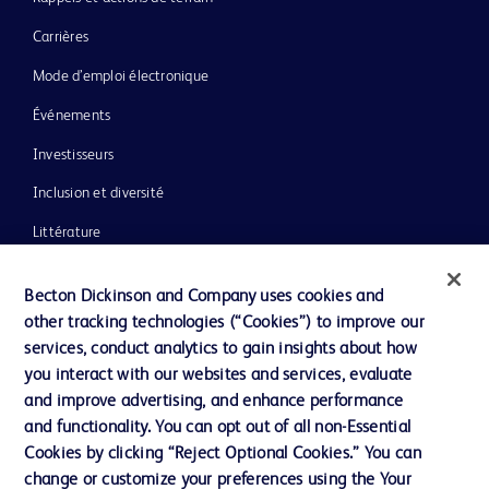
Carrières
Mode d’emploi électronique
Événements
Investisseurs
Inclusion et diversité
Littérature
Actualités, médias et blogs
Becton Dickinson and Company uses cookies and
Notre entreprise
other tracking technologies (“Cookies”) to improve our
services, conduct analytics to gain insights about how
Éthique et conformité
you interact with our websites and services, evaluate
Assistance
and improve advertising, and enhance performance
and functionality. You can opt out of all non-Essential
Cookies by clicking “Reject Optional Cookies.” You can
Nous contacter
change or customize your preferences using the Your