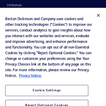
Littérature
Actualités, médias et blogs
Becton Dickinson and Company uses cookies and
Notre entreprise
other tracking technologies (“Cookies”) to improve our
services, conduct analytics to gain insights about how
Éthique et conformité
you interact with our websites and services, evaluate
Assistance
and improve advertising, and enhance performance
and functionality. You can opt out of all non-Essential
Cookies by clicking “Reject Optional Cookies.” You can
Nous contacter
change or customize your preferences using the Your
Privacy Choices link at the bottom of any page on this
Préférences en matière de cookies
site. For more information, please review our Privacy
Confidentialité
Notice.
Privacy Notice.
Conditions d’utilisation
Cookie Settings
Accessibilité du site Web
Reject Optional Cookies