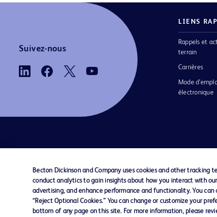
LIENS RA
Rappels et ac
Suivez-nous
terrain
Carrières
Mode d’emplo
électronique
Nous contacter
Préférences en matière de cookies
Becton Dickinson and Company uses cookies and other tracking tec
conduct analytics to gain insights about how you interact with ou
© 2026 BD. Tous droits réservés. BD et le log
advertising, and enhance performance and functionality. You can op
sont des marques commerciales de Becton, Di
“Reject Optional Cookies.” You can change or customize your prefe
and Company. Toutes les autres marques
bottom of any page on this site. For more information, please rev
appartiennent à leurs propriétaires respectifs.