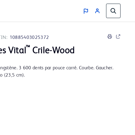
TIN:
10885403025372
™
es Vital
Crile-Wood
ungstène. 3 600 dents par pouce carré. Courbe. Gaucher.
o (23,5 cm).