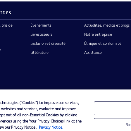
PIDES
tions de
Événements
Actualités, médias et blogs
Investisseurs
Notre entreprise
Inclusion et diversité
Éthique et conformité
i
Littérature
Assistance
Confidentialité
Conditions d’utilisation
Accessibilit
hnologies (“Cookies”) to improve our services,
r websites and services, evaluate and improve
o de BD
t out of all non-Essential Cookies by clicking
ckinson
rences using the Your Privacy Choices link at the
Re
iew our Privacy Notice.
Privacy Notice.