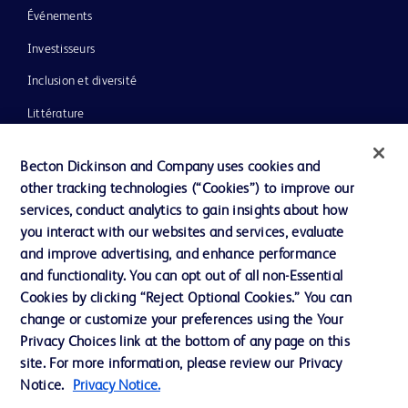
Événements
Investisseurs
Inclusion et diversité
Littérature
Actualités, médias et blogs
Becton Dickinson and Company uses cookies and
Notre entreprise
other tracking technologies (“Cookies”) to improve our
services, conduct analytics to gain insights about how
Éthique et conformité
you interact with our websites and services, evaluate
Assistance
and improve advertising, and enhance performance
and functionality. You can opt out of all non-Essential
Cookies by clicking “Reject Optional Cookies.” You can
Nous contacter
change or customize your preferences using the Your
Privacy Choices link at the bottom of any page on this
Préférences en matière de cookies
site. For more information, please review our Privacy
Confidentialité
Notice.
Privacy Notice.