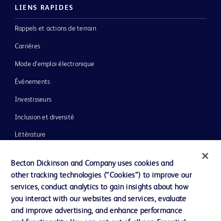
LIENS RAPIDES
Rappels et actions de terrain
Carrières
Mode d’emploi électronique
Événements
Investisseurs
Inclusion et diversité
Littérature
Actualités, médias et blogs
Becton Dickinson and Company uses cookies and
Notre entreprise
other tracking technologies (“Cookies”) to improve our
services, conduct analytics to gain insights about how
Éthique et conformité
you interact with our websites and services, evaluate
Assistance
and improve advertising, and enhance performance