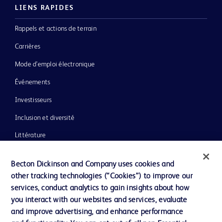
LIENS RAPIDES
Rappels et actions de terrain
Carrières
Mode d’emploi électronique
Événements
Investisseurs
Inclusion et diversité
Littérature
Actualités, médias et blogs
Becton Dickinson and Company uses cookies and
Notre entreprise
other tracking technologies (“Cookies”) to improve our
services, conduct analytics to gain insights about how
Éthique et conformité
you interact with our websites and services, evaluate
Assistance
and improve advertising, and enhance performance