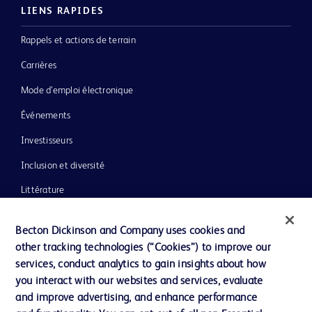
LIENS RAPIDES
Rappels et actions de terrain
Carrières
Mode d’emploi électronique
Événements
Investisseurs
Inclusion et diversité
Littérature
Actualités, médias et blogs
Becton Dickinson and Company uses cookies and
Notre entreprise
other tracking technologies (“Cookies”) to improve our
services, conduct analytics to gain insights about how
Éthique et conformité
you interact with our websites and services, evaluate
Assistance
and improve advertising, and enhance performance