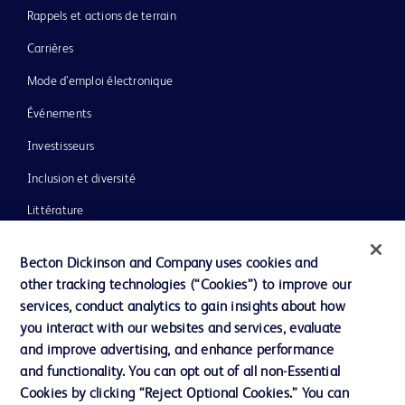
Rappels et actions de terrain
Carrières
Mode d’emploi électronique
Événements
Investisseurs
Inclusion et diversité
Littérature
Actualités, médias et blogs
Becton Dickinson and Company uses cookies and
Notre entreprise
other tracking technologies (“Cookies”) to improve our
services, conduct analytics to gain insights about how
Éthique et conformité
you interact with our websites and services, evaluate
Assistance
and improve advertising, and enhance performance
and functionality. You can opt out of all non-Essential
Cookies by clicking “Reject Optional Cookies.” You can