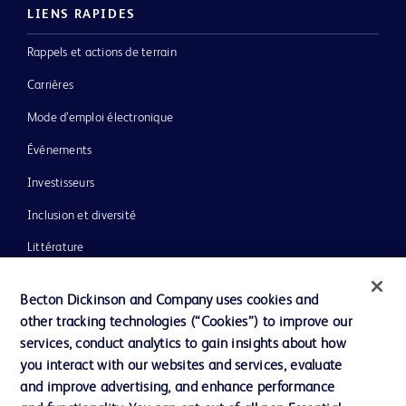
LIENS RAPIDES
Rappels et actions de terrain
Carrières
Mode d’emploi électronique
Événements
Investisseurs
Inclusion et diversité
Littérature
Actualités, médias et blogs
Becton Dickinson and Company uses cookies and
Notre entreprise
other tracking technologies (“Cookies”) to improve our
services, conduct analytics to gain insights about how
Éthique et conformité
you interact with our websites and services, evaluate
Assistance
and improve advertising, and enhance performance