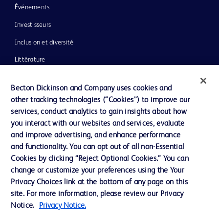
Événements
Investisseurs
Inclusion et diversité
Littérature
Actualités, médias et blogs
Becton Dickinson and Company uses cookies and
Notre entreprise
other tracking technologies (“Cookies”) to improve our
services, conduct analytics to gain insights about how
Éthique et conformité
you interact with our websites and services, evaluate
Assistance
and improve advertising, and enhance performance
and functionality. You can opt out of all non-Essential
Cookies by clicking “Reject Optional Cookies.” You can
Nous contacter
change or customize your preferences using the Your
Privacy Choices link at the bottom of any page on this
Préférences en matière de cookies
site. For more information, please review our Privacy
Confidentialité
Notice.
Privacy Notice.