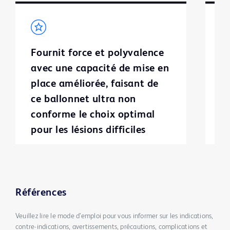
Fournit force et polyvalence
C
avec une capacité de mise en
a
place améliorée, faisant de
ce ballonnet ultra non
conforme le choix optimal
pour les lésions difficiles
Références
Veuillez lire le mode d’emploi pour vous informer sur les indications,
contre-indications, avertissements, précautions, complications et