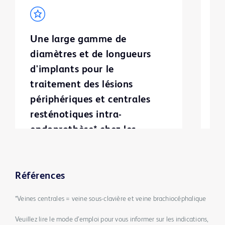
Une large gamme de
P
diamètres et de longueurs
d
d'implants pour le
s
traitement des lésions
m
périphériques et centrales
l
resténotiques intra-
endoprothèse* chez les
patients porteurs de greffons
AV et de fistules AV
Références
*Veines centrales = veine sous-clavière et veine brachiocéphalique
Veuillez lire le mode d’emploi pour vous informer sur les indications,