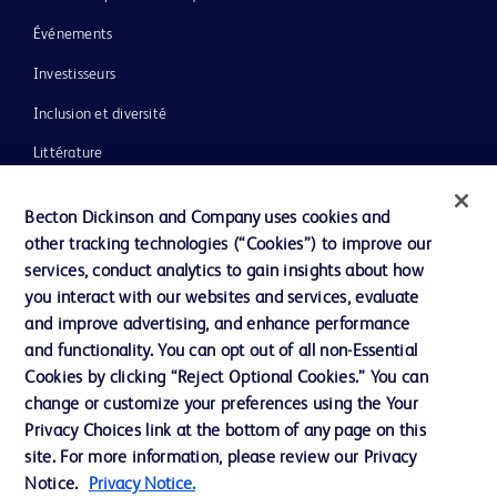
Événements
Investisseurs
Inclusion et diversité
Littérature
Actualités, médias et blogs
Becton Dickinson and Company uses cookies and
Notre entreprise
other tracking technologies (“Cookies”) to improve our
services, conduct analytics to gain insights about how
Éthique et conformité
you interact with our websites and services, evaluate
Assistance
and improve advertising, and enhance performance
and functionality. You can opt out of all non-Essential
Cookies by clicking “Reject Optional Cookies.” You can
Nous contacter
change or customize your preferences using the Your
Privacy Choices link at the bottom of any page on this
Préférences en matière de cookies
site. For more information, please review our Privacy
Confidentialité
Notice.
Privacy Notice.