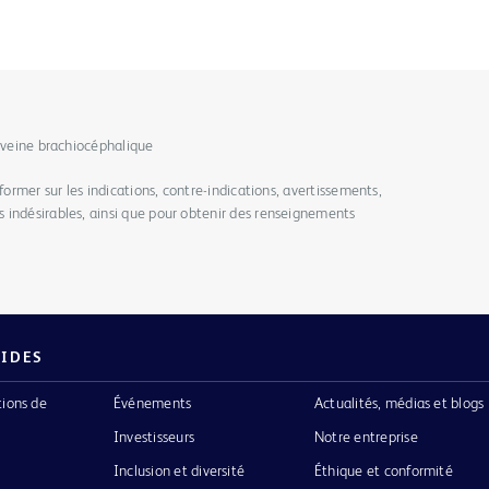
t veine brachiocéphalique
former sur les indications, contre-indications, avertissements,
 indésirables, ainsi que pour obtenir des renseignements
PIDES
tions de
Événements
Actualités, médias et blogs
Investisseurs
Notre entreprise
Inclusion et diversité
Éthique et conformité