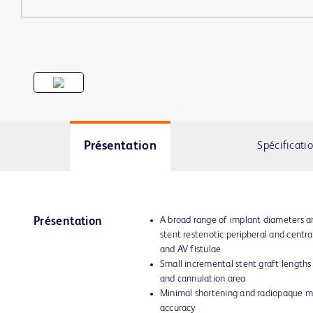
Présentation
Spécificati
A broad range of implant diameters an
Présentation
stent restenotic peripheral and central
and AV fistulae
Small incremental stent graft lengths
and cannulation area
Minimal shortening and radiopaque ma
accuracy