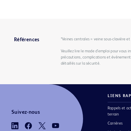
*Veines centrales = veine sous-clavière e
Références
Veuillez lire le mode d’emploi pour vous in
précautions, complications et événements
détaillés sur la sécurité.
LIENS RA
Rappels et ac
Suivez-nous
terrain
Carrières