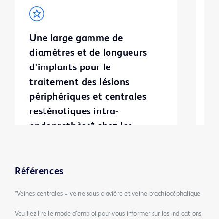
Une large gamme de
P
diamètres et de longueurs
d
d'implants pour le
s
traitement des lésions
m
périphériques et centrales
l
resténotiques intra-
endoprothèse* chez les
patients porteurs de greffons
AV et de fistules AV
Références
*Veines centrales = veine sous-clavière et veine brachiocéphalique
Veuillez lire le mode d’emploi pour vous informer sur les indications,