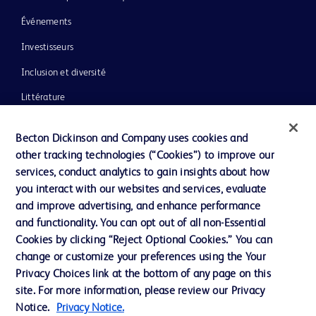
Événements
Investisseurs
Inclusion et diversité
Littérature
Actualités, médias et blogs
Becton Dickinson and Company uses cookies and
Notre entreprise
other tracking technologies (“Cookies”) to improve our
services, conduct analytics to gain insights about how
Éthique et conformité
you interact with our websites and services, evaluate
Assistance
and improve advertising, and enhance performance
and functionality. You can opt out of all non-Essential
Cookies by clicking “Reject Optional Cookies.” You can
Nous contacter
change or customize your preferences using the Your
Privacy Choices link at the bottom of any page on this
Préférences en matière de cookies
site. For more information, please review our Privacy
Confidentialité
Notice.
Privacy Notice.