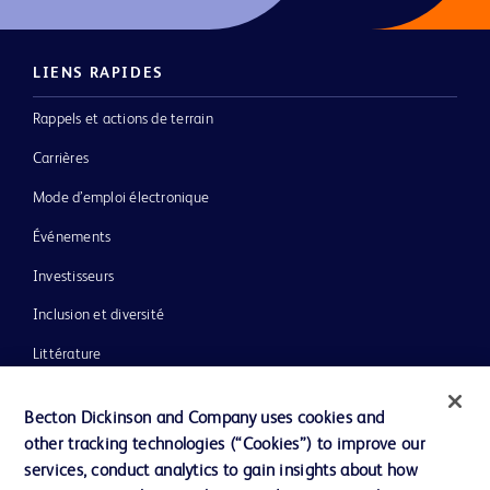
LIENS RAPIDES
Rappels et actions de terrain
Carrières
Mode d’emploi électronique
Événements
Investisseurs
Inclusion et diversité
Littérature
Actualités, médias et blogs
Becton Dickinson and Company uses cookies and
Notre entreprise
other tracking technologies (“Cookies”) to improve our
services, conduct analytics to gain insights about how
Éthique et conformité