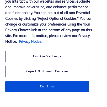
you interact with our websites and services, evaluate
Assistance
and improve advertising, and enhance performance
and functionality. You can opt out of all non-Essential
Cookies by clicking “Reject Optional Cookies.” You can
Nous contacter
change or customize your preferences using the Your
Privacy Choices link at the bottom of any page on this
Préférences en matière de cookies
site. For more information, please review our Privacy
Confidentialité
Notice.
Privacy Notice.
Conditions d’utilisation
Cookie Settings
Accessibilité du site Web
Reject Optional Cookies
Confirm
© 2026 BD. Tous droits réservés. BD et le logo de BD sont des marques
commerciales de Becton, Dickinson and Company. Toutes les autres
marques appartiennent à leurs propriétaires respectifs.