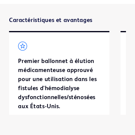
Video
Caractéristiques et avantages
Premier ballonnet à élution
I
médicamenteuse approuvé
p
pour une utilisation dans les
f
fistules d'hémodialyse
à
dysfonctionnelles/sténosées
l
aux États-Unis.
p
s