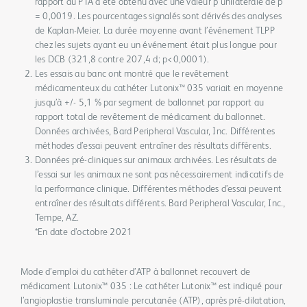
rapport au PTA a été obtenu avec une valeur p unilatérale de p
= 0,0019. Les pourcentages signalés sont dérivés des analyses
de Kaplan-Meier. La durée moyenne avant l’événement TLPP
chez les sujets ayant eu un événement était plus longue pour
les DCB (321,8 contre 207,4 d; p<0,0001).
Les essais au banc ont montré que le revêtement
médicamenteux du cathéter Lutonix™ 035 variait en moyenne
jusqu’à +/- 5,1 % par segment de ballonnet par rapport au
rapport total de revêtement de médicament du ballonnet.
Données archivées, Bard Peripheral Vascular, Inc. Différentes
méthodes d’essai peuvent entraîner des résultats différents.
Données pré-cliniques sur animaux archivées. Les résultats de
l’essai sur les animaux ne sont pas nécessairement indicatifs de
la performance clinique. Différentes méthodes d’essai peuvent
entraîner des résultats différents. Bard Peripheral Vascular, Inc.,
Tempe, AZ.
*En date d’octobre 2021
Mode d’emploi du cathéter d’ATP à ballonnet recouvert de
médicament Lutonix™ 035 : Le cathéter Lutonix™ est indiqué pour
l’angioplastie transluminale percutanée (ATP), après pré-dilatation,