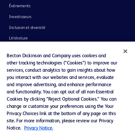
Événements
Investisseurs
Inclusion et diversité
Littérature
Actualités, médias et blogs
Becton Dickinson and Company uses cookies and
Notre entreprise
other tracking technologies (“Cookies”) to improve our
services, conduct analytics to gain insights about how
Éthique et conformité
you interact with our websites and services, evaluate
Assistance
and improve advertising, and enhance performance
and functionality. You can opt out of all non-Essential
Cookies by clicking “Reject Optional Cookies.” You can
Nous contacter
change or customize your preferences using the Your
Privacy Choices link at the bottom of any page on this
Préférences en matière de cookies
site. For more information, please review our Privacy
Confidentialité
Notice.
Privacy Notice.