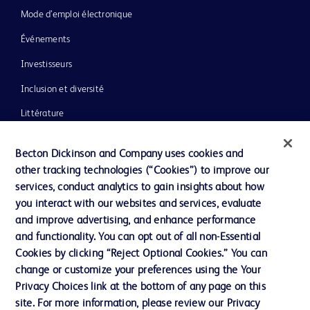
Mode d’emploi électronique
Événements
Investisseurs
Inclusion et diversité
Littérature
Actualités, médias et blogs
Becton Dickinson and Company uses cookies and
Notre entreprise
other tracking technologies (“Cookies”) to improve our
services, conduct analytics to gain insights about how
Éthique et conformité
you interact with our websites and services, evaluate
Assistance
and improve advertising, and enhance performance
and functionality. You can opt out of all non-Essential
Cookies by clicking “Reject Optional Cookies.” You can
Nous contacter
change or customize your preferences using the Your
Privacy Choices link at the bottom of any page on this
Préférences en matière de cookies
site. For more information, please review our Privacy