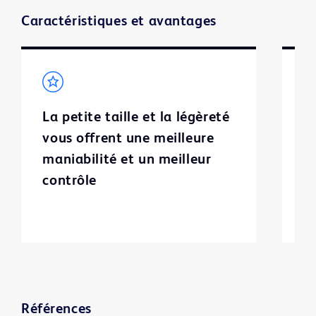
Caractéristiques et avantages
La petite taille et la légèreté
L
vous offrent une meilleure
c
maniabilité et un meilleur
l'
contrôle
é
d
Références