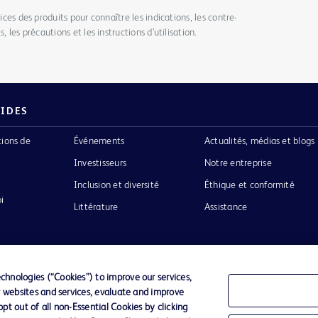
tices des produits pour connaître les indications, les contre-
, les précautions et les instructions d’utilisation.
PIDES
tions de
Événements
Actualités, médias et blogs
Investisseurs
Notre entreprise
Inclusion et diversité
Éthique et conformité
i
Littérature
Assistance
hnologies (“Cookies”) to improve our services,
r websites and services, evaluate and improve
Confidentialité
Conditions d’utilisation
Accessibilit
t out of all non-Essential Cookies by clicking