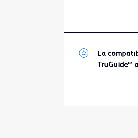
La compatibi
TruGuide™ am