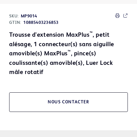
SKU:
MP9014
GTIN:
10885403236853
™
Trousse d'extension MaxPlus
, petit
alésage, 1 connecteur(s) sans aiguille
™
amovible(s) MaxPlus
, pince(s)
coulissante(s) amovible(s), Luer Lock
mâle rotatif
NOUS CONTACTER