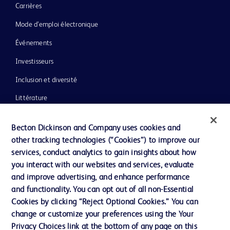
Carrières
Mode d’emploi électronique
Événements
Investisseurs
Inclusion et diversité
Littérature
Actualités, médias et blogs
Becton Dickinson and Company uses cookies and
Notre entreprise
other tracking technologies (“Cookies”) to improve our
services, conduct analytics to gain insights about how
Éthique et conformité
you interact with our websites and services, evaluate
Assistance
and improve advertising, and enhance performance
and functionality. You can opt out of all non-Essential
Cookies by clicking “Reject Optional Cookies.” You can
Nous contacter
change or customize your preferences using the Your
Privacy Choices link at the bottom of any page on this