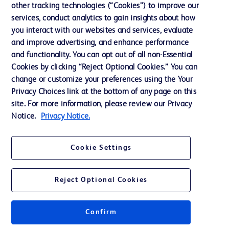
other tracking technologies (“Cookies”) to improve our
Assistance
services, conduct analytics to gain insights about how
you interact with our websites and services, evaluate
and improve advertising, and enhance performance
and functionality. You can opt out of all non-Essential
Nous contacter
Cookies by clicking “Reject Optional Cookies.” You can
Préférences en matière de cookies
change or customize your preferences using the Your
Privacy Choices link at the bottom of any page on this
Confidentialité
site. For more information, please review our Privacy
Conditions d’utilisation
Notice.
Privacy Notice.
Accessibilité du site Web
Cookie Settings
Reject Optional Cookies
© 2026 BD. Tous droits réservés. BD et le logo de BD sont des marques
commerciales de Becton, Dickinson and Company. Toutes les autres
marques appartiennent à leurs propriétaires respectifs.
Confirm