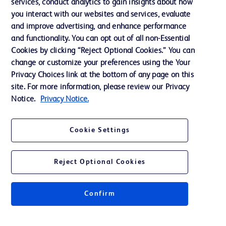
services, conduct analytics to gain insights about how
Éthique et conformité
you interact with our websites and services, evaluate
and improve advertising, and enhance performance
Assistance
and functionality. You can opt out of all non-Essential
Cookies by clicking “Reject Optional Cookies.” You can
change or customize your preferences using the Your
Nous contacter
Privacy Choices link at the bottom of any page on this
site. For more information, please review our Privacy
Préférences en matière de cookies
Notice.
Privacy Notice.
Confidentialité
Conditions d’utilisation
Cookie Settings
Accessibilité du site Web
Reject Optional Cookies
Confirm
© 2026 BD. Tous droits réservés. BD et le logo de BD sont des marques
commerciales de Becton, Dickinson and Company. Toutes les autres
marques appartiennent à leurs propriétaires respectifs.