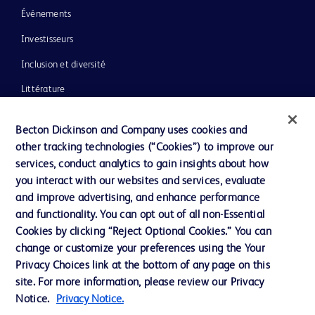
Événements
Investisseurs
Inclusion et diversité
Littérature
Actualités, médias et blogs
Becton Dickinson and Company uses cookies and
Notre entreprise
other tracking technologies (“Cookies”) to improve our
services, conduct analytics to gain insights about how
Éthique et conformité
you interact with our websites and services, evaluate
Assistance
and improve advertising, and enhance performance
and functionality. You can opt out of all non-Essential
Cookies by clicking “Reject Optional Cookies.” You can
Nous contacter
change or customize your preferences using the Your
Privacy Choices link at the bottom of any page on this
Préférences en matière de cookies
site. For more information, please review our Privacy
Confidentialité
Notice.
Privacy Notice.