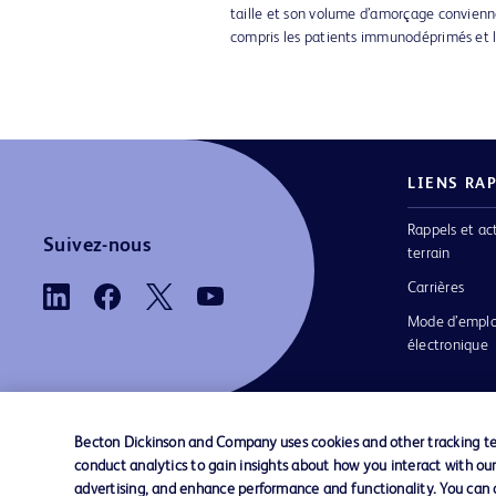
taille et son volume d’amorçage convienne
compris les patients immunodéprimés et l
LIENS RA
Rappels et ac
Suivez-nous
terrain
Carrières
Mode d’emplo
électronique
Becton Dickinson and Company uses cookies and other tracking tec
conduct analytics to gain insights about how you interact with ou
Nous contacter
Préférences en matière de cookies
advertising, and enhance performance and functionality. You can op