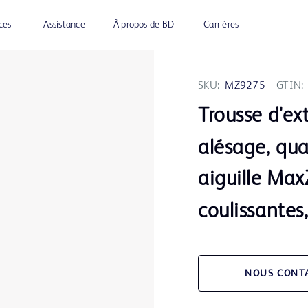
ces
Assistance
À propos de BD
Carrières
SKU:
MZ9275
GTIN:
Trousse d'e
alésage, qua
aiguille Max
coulissantes
NOUS CONT