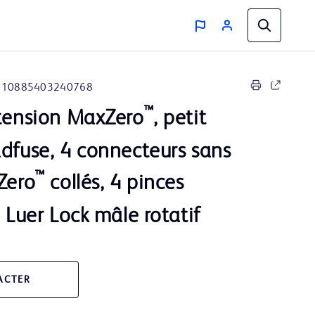
10885403240768
™
xtension MaxZero
, petit
dfuse, 4 connecteurs sans
™
Zero
collés, 4 pinces
, Luer Lock mâle rotatif
ACTER