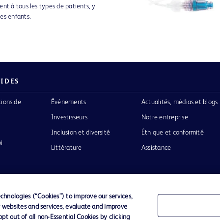
nt à tous les types de patients, y
es enfants.
PIDES
tions de
Événements
Actualités, médias et blogs
Investisseurs
Notre entreprise
Inclusion et diversité
Éthique et conformité
i
Littérature
Assistance
hnologies (“Cookies”) to improve our services,
r websites and services, evaluate and improve
Confidentialité
Conditions d’utilisation
Accessibilit
t out of all non-Essential Cookies by clicking