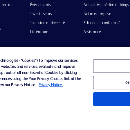
tions de
Événements
Actualités, médias et blogs
Investisseurs
Notre entreprise
Inclusion et diversité
Éthique et conformité
i
Littérature
Assistance
hnologies (“Cookies”) to improve our services,
r websites and services, evaluate and improve
Confidentialité
Conditions d’utilisation
Accessibilit
t out of all non-Essential Cookies by clicking
rences using the Your Privacy Choices link at the
Re
iew our Privacy Notice.
Privacy Notice.
o de BD
ckinson