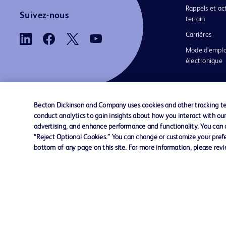
Rappels et ac
Suivez-nous
terrain
Carrières
Mode d’emplo
électronique
Becton Dickinson and Company uses cookies and other tracking tec
conduct analytics to gain insights about how you interact with ou
Nous contacter
Préférences en matière de cookies
advertising, and enhance performance and functionality. You can op
“Reject Optional Cookies.” You can change or customize your prefe
bottom of any page on this site. For more information, please rev
© 2026 BD. Tous droits réservés. BD et le log
sont des marques commerciales de Becton, Di
and Company. Toutes les autres marques
appartiennent à leurs propriétaires respectifs.