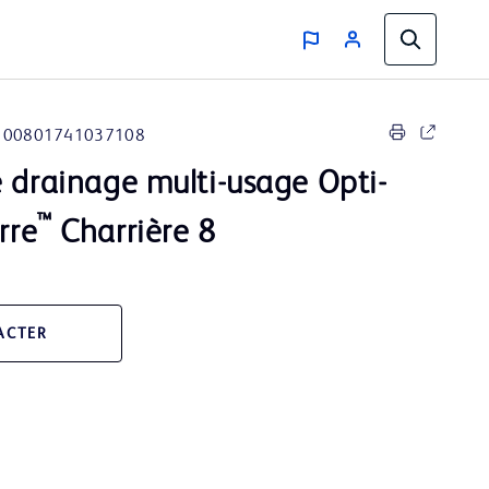
00801741037108
 drainage multi-usage Opti-
™
rre
Charrière 8
ACTER