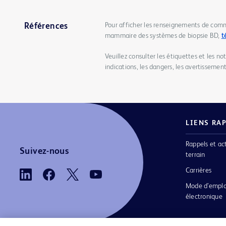
Pour afficher les renseignements de comm
Références
mammaire des systèmes de biopsie BD,
t
Veuillez consulter les étiquettes et les no
indications, les dangers, les avertissements
LIENS RA
Rappels et ac
Suivez-nous
terrain
Carrières
Mode d’emplo
électronique