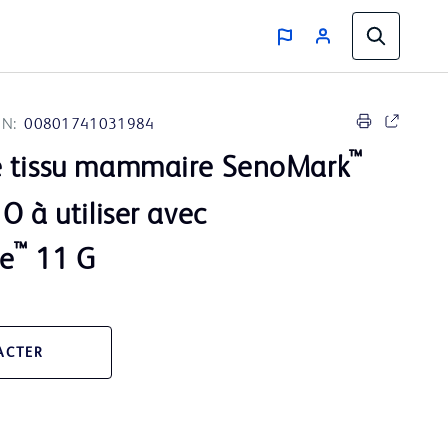
IN:
00801741031984
™
e tissu mammaire SenoMark
O à utiliser avec
™
e
11 G
ACTER