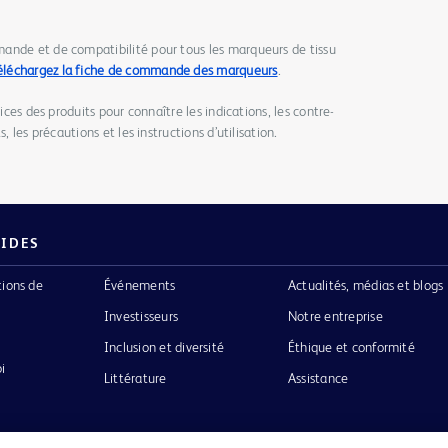
ande et de compatibilité pour tous les marqueurs de tissu
éléchargez la fiche de commande des marqueurs
.
tices des produits pour connaître les indications, les contre-
, les précautions et les instructions d’utilisation.
PIDES
tions de
Événements
Actualités, médias et blogs
Investisseurs
Notre entreprise
Inclusion et diversité
Éthique et conformité
i
Littérature
Assistance