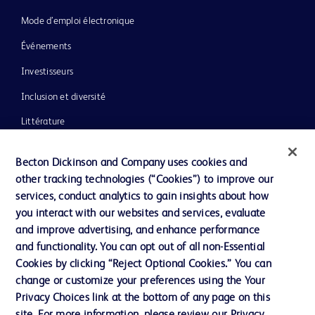
Mode d’emploi électronique
Événements
Investisseurs
Inclusion et diversité
Littérature
Actualités, médias et blogs
Becton Dickinson and Company uses cookies and
Notre entreprise
other tracking technologies (“Cookies”) to improve our
services, conduct analytics to gain insights about how
Éthique et conformité
you interact with our websites and services, evaluate
Assistance
and improve advertising, and enhance performance
and functionality. You can opt out of all non-Essential
Cookies by clicking “Reject Optional Cookies.” You can
Nous contacter
change or customize your preferences using the Your
Privacy Choices link at the bottom of any page on this
Préférences en matière de cookies