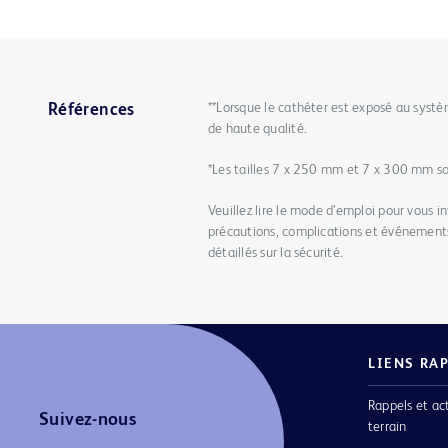
**Lorsque le cathéter est exposé au systè
Références
de haute qualité.
*Les tailles 7 x 250 mm et 7 x 300 mm so
Veuillez lire le mode d’emploi pour vous in
précautions, complications et événements
détaillés sur la sécurité.
LIENS RA
Rappels et ac
Suivez-nous
terrain