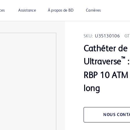
ces
Assistance
À propos de BD
Carrières
SKU:
U35130106
GT
Cathéter de 
™
Ultraverse
:
RBP 10 ATM 
long
NOUS CONT