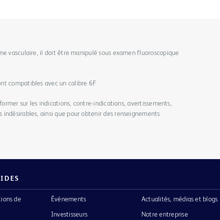
me vasculaire, il doit être manipulé sous examen fluoroscopique
nt compatibles avec un calibre 6F
former sur les indications, contre-indications, avertissements,
 indésirables, ainsi que pour obtenir des renseignements
PIDES
tions de
Événements
Actualités, médias et blogs
Investisseurs
Notre entreprise