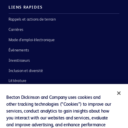
LIENS RAPIDES
Rappels et actions de terrain
Carrières
Mode d’emploi électronique
Événements
Investisseurs
Inclusion et diversité
Littérature
Actualités, médias et blogs
Becton Dickinson and Company uses cookies and
Notre entreprise
other tracking technologies (“Cookies”) to improve our
services, conduct analytics to gain insights about how
Éthique et conformité
you interact with our websites and services, evaluate
Assistance
and improve advertising, and enhance performance