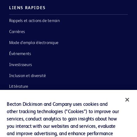
LIENS RAPIDES
Rappels et actions de terrain
Carrières
Mode d’emploi électronique
Événements
Investisseurs
Inclusion et diversité
Littérature
Actualités, médias et blogs
Becton Dickinson and Company uses cookies and
Notre entreprise
other tracking technologies (“Cookies”) to improve our
services, conduct analytics to gain insights about how
Éthique et conformité
you interact with our websites and services, evaluate
Assistance
and improve advertising, and enhance performance