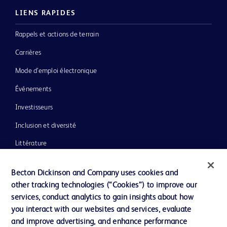
LIENS RAPIDES
Rappels et actions de terrain
Carrières
Mode d’emploi électronique
Événements
Investisseurs
Inclusion et diversité
Littérature
Actualités, médias et blogs
Becton Dickinson and Company uses cookies and
Notre entreprise
other tracking technologies (“Cookies”) to improve our
services, conduct analytics to gain insights about how
Éthique et conformité
you interact with our websites and services, evaluate
Assistance
and improve advertising, and enhance performance