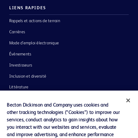
LIENS RAPIDES
Rappels et actions de terrain
Carrières
Mode d’emploi électronique
Événements
Investisseurs
Inclusion et diversité
Littérature
Actualités, médias et blogs
Becton Dickinson and Company uses cookies and
Notre entreprise
other tracking technologies (“Cookies”) to improve our
services, conduct analytics to gain insights about how
Éthique et conformité
you interact with our websites and services, evaluate
Assistance
and improve advertising, and enhance performance