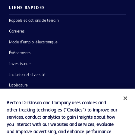
LIENS RAPIDES
Rappels et actions de terrain
Carrières
Mode d’emploi électronique
Événements
Investisseurs
Inclusion et diversité
Littérature
Actualités, médias et blogs
Becton Dickinson and Company uses cookies and
Notre entreprise
other tracking technologies (“Cookies”) to improve our
services, conduct analytics to gain insights about how
Éthique et conformité
you interact with our websites and services, evaluate
Assistance
and improve advertising, and enhance performance