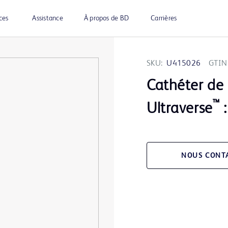
ces
Assistance
À propos de BD
Carrières
SKU:
U415026
GTIN
Cathéter de 
™
Ultraverse
:
NOUS CONT