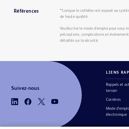
**Lorsque le cathéter est exposé au systè
Références
de haute qualité.
Veuillez lire le mode d’emploi pour vous in
précautions, complications et événements
détaillés sur la sécurité.
LIENS RA
Rappels et ac
Suivez-nous
terrain
Carrières
Mode d’emplo
électronique