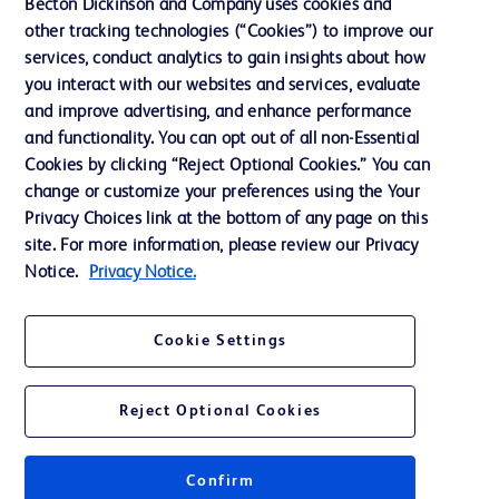
Becton Dickinson and Company uses cookies and
other tracking technologies (“Cookies”) to improve our
Assistance
services, conduct analytics to gain insights about how
you interact with our websites and services, evaluate
and improve advertising, and enhance performance
Nous contacter
and functionality. You can opt out of all non-Essential
Préférences en matière de cookies
Cookies by clicking “Reject Optional Cookies.” You can
change or customize your preferences using the Your
Confidentialité
Privacy Choices link at the bottom of any page on this
Conditions d’utilisation
site. For more information, please review our Privacy
Notice.
Privacy Notice.
Accessibilité du site Web
Cookie Settings
Reject Optional Cookies
© 2026 BD. Tous droits réservés. BD et le logo de BD sont des marques
commerciales de Becton, Dickinson and Company. Toutes les autres
marques appartiennent à leurs propriétaires respectifs.
Confirm