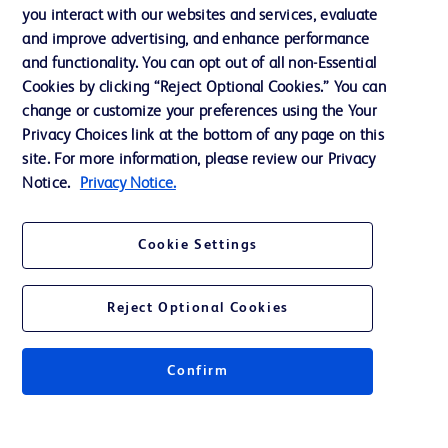
you interact with our websites and services, evaluate
Assistance
and improve advertising, and enhance performance
and functionality. You can opt out of all non-Essential
Cookies by clicking “Reject Optional Cookies.” You can
Nous contacter
change or customize your preferences using the Your
Privacy Choices link at the bottom of any page on this
Préférences en matière de cookies
site. For more information, please review our Privacy
Confidentialité
Notice.
Privacy Notice.
Conditions d’utilisation
Cookie Settings
Accessibilité du site Web
Reject Optional Cookies
Confirm
© 2026 BD. Tous droits réservés. BD et le logo de BD sont des marques
commerciales de Becton, Dickinson and Company. Toutes les autres
marques appartiennent à leurs propriétaires respectifs.