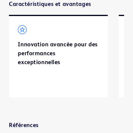
Caractéristiques et avantages
Innovation avancée pour des
P
performances
l
exceptionnelles
r
r
p
s
Références