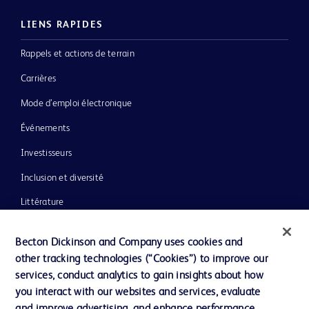
LIENS RAPIDES
Rappels et actions de terrain
Carrières
Mode d’emploi électronique
Événements
Investisseurs
Inclusion et diversité
Littérature
Actualités, médias et blogs
Becton Dickinson and Company uses cookies and
Notre entreprise
other tracking technologies (“Cookies”) to improve our
services, conduct analytics to gain insights about how
Éthique et conformité
you interact with our websites and services, evaluate
Assistance