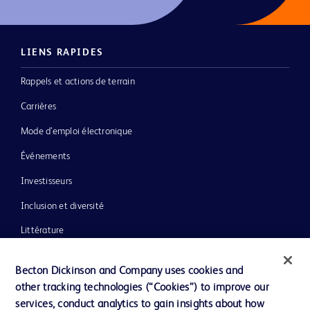
LIENS RAPIDES
Rappels et actions de terrain
Carrières
Mode d’emploi électronique
Événements
Investisseurs
Inclusion et diversité
Littérature
Actualités, médias et blogs
Becton Dickinson and Company uses cookies and
Notre entreprise
other tracking technologies (“Cookies”) to improve our
services, conduct analytics to gain insights about how
Éthique et conformité