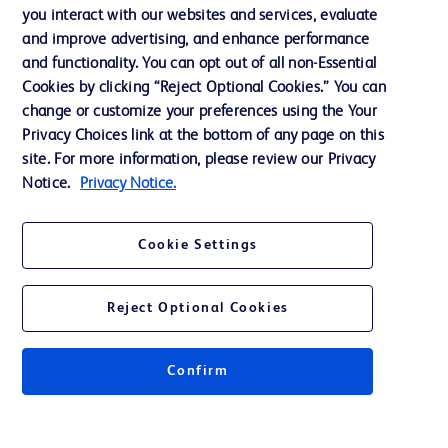
you interact with our websites and services, evaluate
Assistance
and improve advertising, and enhance performance
and functionality. You can opt out of all non-Essential
Cookies by clicking “Reject Optional Cookies.” You can
Nous contacter
change or customize your preferences using the Your
Privacy Choices link at the bottom of any page on this
Préférences en matière de cookies
site. For more information, please review our Privacy
Confidentialité
Notice.
Privacy Notice.
Conditions d’utilisation
Cookie Settings
Accessibilité du site Web
Reject Optional Cookies
Confirm
© 2026 BD. Tous droits réservés. BD et le logo de BD sont des marques
commerciales de Becton, Dickinson and Company. Toutes les autres
marques appartiennent à leurs propriétaires respectifs.