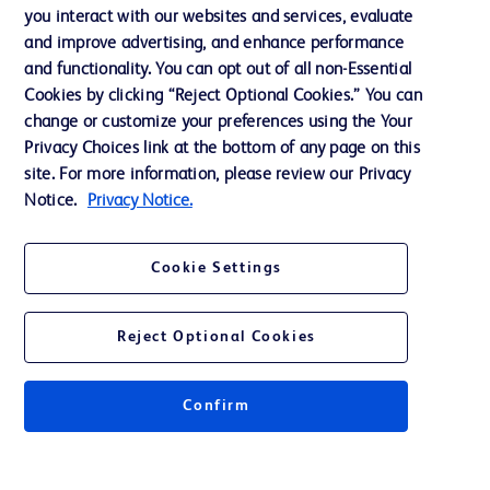
you interact with our websites and services, evaluate
Assistance
and improve advertising, and enhance performance
and functionality. You can opt out of all non-Essential
Cookies by clicking “Reject Optional Cookies.” You can
Nous contacter
change or customize your preferences using the Your
Privacy Choices link at the bottom of any page on this
Préférences en matière de cookies
site. For more information, please review our Privacy
Confidentialité
Notice.
Privacy Notice.
Conditions d’utilisation
Cookie Settings
Accessibilité du site Web
Reject Optional Cookies
Confirm
© 2026 BD. Tous droits réservés. BD et le logo de BD sont des marques
commerciales de Becton, Dickinson and Company. Toutes les autres
marques appartiennent à leurs propriétaires respectifs.