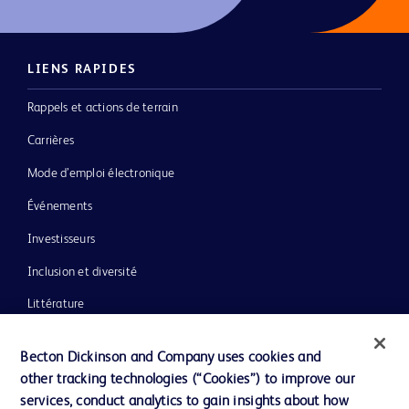
LIENS RAPIDES
Rappels et actions de terrain
Carrières
Mode d’emploi électronique
Événements
Investisseurs
Inclusion et diversité
Littérature
Actualités, médias et blogs
Becton Dickinson and Company uses cookies and
Notre entreprise
other tracking technologies (“Cookies”) to improve our
services, conduct analytics to gain insights about how
Éthique et conformité