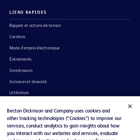
LIENS RAPIDES
Rappels et actions de terrain
Carrières
Mode d’emploi électronique
Événements
Investisseurs
Inclusion et diversité
Littérature
Actualités, médias et blogs
Becton Dickinson and Company uses cookies and
Notre entreprise
other tracking technologies (“Cookies”) to improve our
services, conduct analytics to gain insights about how
Éthique et conformité
you interact with our websites and services, evaluate
Assistance