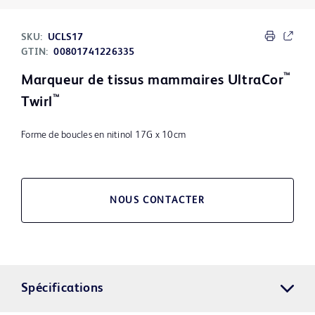
SKU:
UCLS17
GTIN:
00801741226335
™
Marqueur de tissus mammaires UltraCor
™
Twirl
Forme de boucles en nitinol 17G x 10cm
NOUS CONTACTER
Spécifications