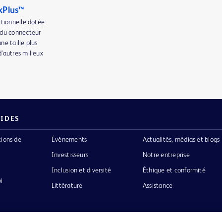
xPlus™
ctionnelle dotée
 du connecteur
e taille plus
’autres milieux
PIDES
tions de
Événements
Actualités, médias et blogs
Investisseurs
Notre entreprise
Inclusion et diversité
Éthique et conformité
i
Littérature
Assistance