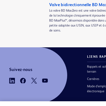
Valve bidirectionnelle BD Ma
La valve BD MaxZero est une valve bidire
de la technologie cliniquement éprouvée
BD MaxPlus™, désormais disponible dans un
petite adaptée aux USIN, aux USIP et à d
de soins.
LIENS RA
Rappels et ac
Suivez-nous
terrain
Carrières
Mode d’emplo
électronique