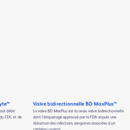
Syte™
Valve bidirectionnelle BD MaxPlus™
aut débit
La valve BD MaxPlus est la seule valve bidirectionnelle
 du CDC et de
dont l’étiquetage approuvé par la FDA stipule une
réduction des infections sanguines associées à un
cathéter central.