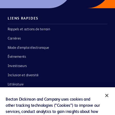
LIENS RAPIDES
Rappels et actions de terrain
Carrières
Mode d’emploi électronique
Événements
Investisseurs
Inclusion et diversité
Littérature
Actualités, médias et blogs
Becton Dickinson and Company uses cookies and
Notre entreprise
other tracking technologies (“Cookies”) to improve our
services, conduct analytics to gain insights about how
Éthique et conformité