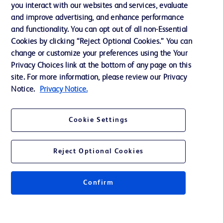
you interact with our websites and services, evaluate
Assistance
and improve advertising, and enhance performance
and functionality. You can opt out of all non-Essential
Cookies by clicking “Reject Optional Cookies.” You can
Nous contacter
change or customize your preferences using the Your
Privacy Choices link at the bottom of any page on this
Préférences en matière de cookies
site. For more information, please review our Privacy
Confidentialité
Notice.
Privacy Notice.
Conditions d’utilisation
Cookie Settings
Accessibilité du site Web
Reject Optional Cookies
Confirm
© 2026 BD. Tous droits réservés. BD et le logo de BD sont des marques
commerciales de Becton, Dickinson and Company. Toutes les autres
marques appartiennent à leurs propriétaires respectifs.