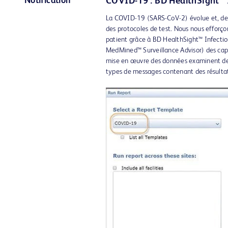
Notification
COVID-19 : BD HealthSight™ 
La COVID-19 (SARS-CoV-2) évolue et, de c
des protocoles de test. Nous nous efforçon
patient grâce à BD HealthSight™ Infect
MedMined™ Surveillance Advisor) des capa
mise en œuvre des données examinent de m
types de messages contenant des résultat