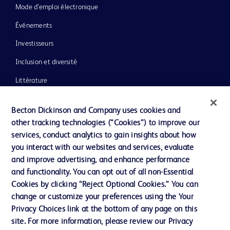
Mode d’emploi électronique
Événements
Investisseurs
Inclusion et diversité
Littérature
Actualités, médias et blogs
Becton Dickinson and Company uses cookies and
Notre entreprise
other tracking technologies (“Cookies”) to improve our
services, conduct analytics to gain insights about how
Éthique et conformité
you interact with our websites and services, evaluate
Assistance
and improve advertising, and enhance performance
and functionality. You can opt out of all non-Essential
Cookies by clicking “Reject Optional Cookies.” You can
Nous contacter
change or customize your preferences using the Your
Privacy Choices link at the bottom of any page on this
Préférences en matière de cookies
site. For more information, please review our Privacy