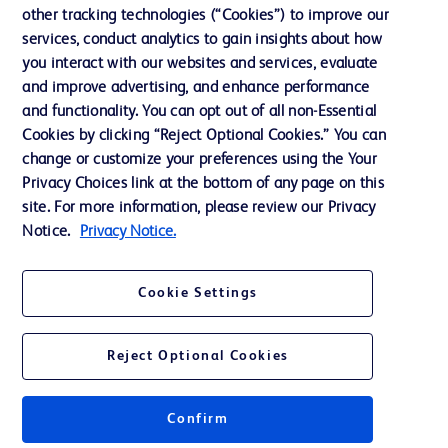
Notre entreprise
other tracking technologies (“Cookies”) to improve our
services, conduct analytics to gain insights about how
Éthique et conformité
you interact with our websites and services, evaluate
Assistance
and improve advertising, and enhance performance
and functionality. You can opt out of all non-Essential
Cookies by clicking “Reject Optional Cookies.” You can
Nous contacter
change or customize your preferences using the Your
Privacy Choices link at the bottom of any page on this
Préférences en matière de cookies
site. For more information, please review our Privacy
Confidentialité
Notice.
Privacy Notice.
Conditions d’utilisation
Cookie Settings
Accessibilité du site Web
Reject Optional Cookies
Confirm
© 2026 BD. Tous droits réservés. BD et le logo de BD sont des marques
commerciales de Becton, Dickinson and Company. Toutes les autres