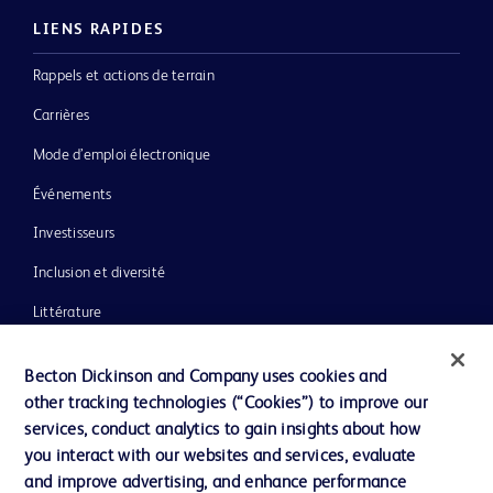
LIENS RAPIDES
Rappels et actions de terrain
Carrières
Mode d’emploi électronique
Événements
Investisseurs
Inclusion et diversité
Littérature
Actualités, médias et blogs
Becton Dickinson and Company uses cookies and
Notre entreprise
other tracking technologies (“Cookies”) to improve our
services, conduct analytics to gain insights about how
Éthique et conformité
you interact with our websites and services, evaluate
Assistance
and improve advertising, and enhance performance