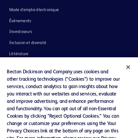
Mode d’emploi électronique
Événements
Investisseurs
Inclusion et diversité
Littérature
Actualités, médias et blogs
Becton Dickinson and Company uses cookies and
Notre entreprise
other tracking technologies (“Cookies”) to improve our
services, conduct analytics to gain insights about how
Éthique et conformité
you interact with our websites and services, evaluate
Assistance
and improve advertising, and enhance performance
and functionality. You can opt out of all non-Essential
Cookies by clicking “Reject Optional Cookies.” You can
Nous contacter
change or customize your preferences using the Your
Privacy Choices link at the bottom of any page on this
Préférences en matière de cookies